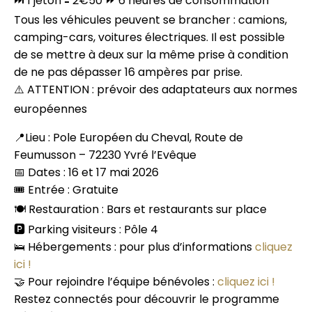
⏭ 1 jeton 🟰 2€50 ⏩ 6 heures de consommation
Tous les véhicules peuvent se brancher : camions,
camping-cars, voitures électriques. Il est possible
de se mettre à deux sur la même prise à condition
de ne pas dépasser 16 ampères par prise.
⚠️ ATTENTION : prévoir des adaptateurs aux normes
européennes
📍Lieu : Pole Européen du Cheval, Route de
Feumusson – 72230 Yvré l’Evêque
📅 Dates : 16 et 17 mai 2026
🎟️ Entrée : Gratuite
🍽️ Restauration : Bars et restaurants sur place
🅿️ Parking visiteurs : Pôle 4
🛌 Hébergements : pour plus d’informations
cliquez
ici !
🤝 Pour rejoindre l’équipe bénévoles :
cliquez ici !
Restez connectés pour découvrir le programme