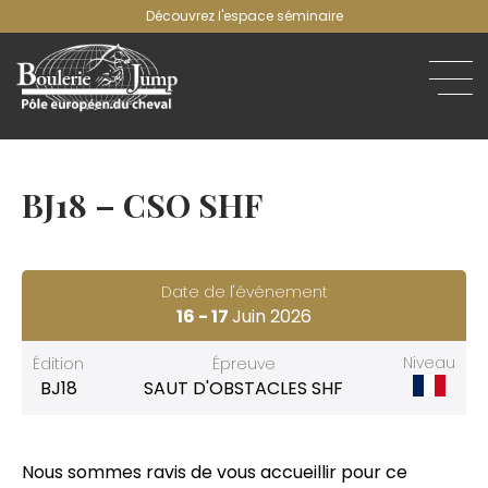
Découvrez l'espace séminaire
BJ18 – CSO SHF
Date de l'événement
16 -
17
Juin 2026
Niveau
Édition
Épreuve
BJ18
SAUT D'OBSTACLES SHF
Nous sommes ravis de vous accueillir pour ce