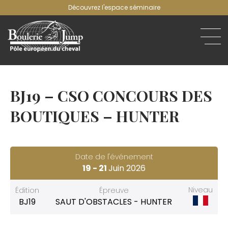
Découvrez l'espace séminaire
BJ19 – CSO CONCOURS DES
BOUTIQUES – HUNTER
Date de l'événement
19 -
21
Juin 2026
Niveau
Édition
Épreuve
BJ19
SAUT D'OBSTACLES - HUNTER