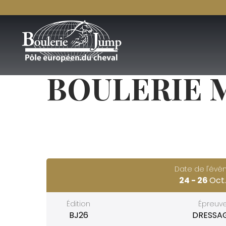
BOULERIE 
Date de l'év
24 -
26
Oct.
Édition
Épreuv
BJ26
DRESSA