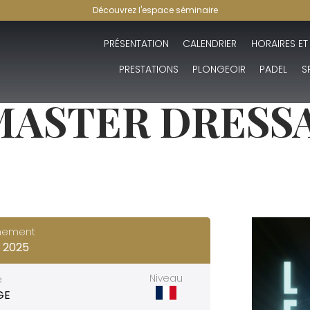
Découvrez l'espace séminaire
PRÉSENTATION
CALENDRIER
HORAIRES ET
PRESTATIONS
PLONGEOIR
PADEL
S
MASTER DRESSA
énement
 2025
Niveau
e
GE