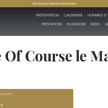
Découvrez l'espace séminaire
PRÉSENTATION
CALENDRIER
HORAIRES ET
PRESTATIONS
PLONGEOIR
PADEL
S
e Of Course le M
énement
24