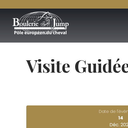
Visite Guidé
Date de l'év
14
Déc. 20