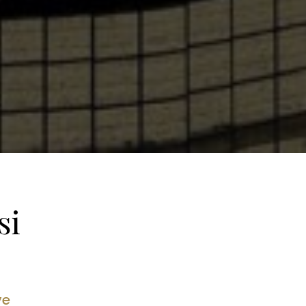
si
ve